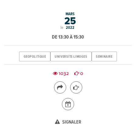
MARS
25
le
2022
DE 13:30 À 15:30
GEOPOLITIQUE
UNIVERSITE-LIMOGES
SEMINAIRE
1032
0
SIGNALER