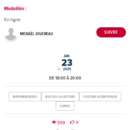
Modalités :
En ligne
MICKAËL JOUCREAU
JAN.
23
le
2025
DE 18:00 À 20:00
MATHEMATIQUES
NUIT-DE-LA-LECTURE
CULTURE-SCIENTIFIQUE
LIVRES
559
0