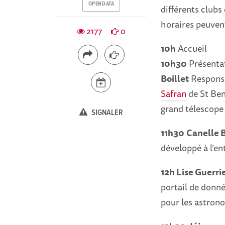
OPENDATA
différents clubs
horaires peuvent
2177
0
10h
Accueil
10h30
Présentat
Boillet
Responsab
Safran
de St Beno
grand télescope
SIGNALER
11h30
Canelle 
développé à l’en
12h Lise Guerri
portail de donné
pour les astron