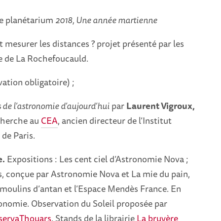
e planétarium
2018, Une année martienne
esurer les distances ? projet présenté par les
ge de La Rochefoucauld.
ation obligatoire) ;
s de l’astronomie d’aujourd’hui
par
Laurent Vigroux,
cherche au
CEA
, ancien directeur de l’Institut
de Paris.
e.
Expositions : Les cent ciel d’Astronomie Nova ;
s, conçue par Astronomie Nova et La mie du pain,
 moulins d’antan et l’Espace Mendès France. En
ronomie. Observation du Soleil proposée par
servaThouars
. Stands de la librairie
La bruyère