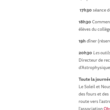
17h30
séance d
18h30
Comment m
élèves du collè
19h
dîner (réserv
20h30
Les outil
Directeur de re
d’Astrophysique 
Toute la journé
Le Soleil et Nou
des fours et des
route vers l’ast
l’association
Ob