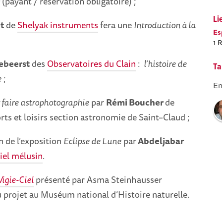
(payant / réservation obligatoire) ;
Li
t
de
Shelyak instruments
fera une
Introduction à la
Es
1 
ebeerst
des
Observatoires du Clain
:
l’histoire de
Ta
e
;
En
aire astrophotographie
par
Rémi Boucher
de
rts et loisirs section astronomie de
Saint
–
Claud ;
 de l’exposition
Eclipse de Lune
par
Abdeljabar
iel mélusin
.
Vigie-Ciel
présenté par Asma Steinhausser
 projet au Muséum national d’Histoire naturelle.