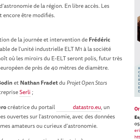
 d’astronomie de la région. En libre accès. Les
 encore être modifiés.
ion de la journée et intervention de
Frédéric
le de l’unité industrielle ELT M1 à la société
ît où les miroirs du E-ELT seront polis, futur très
 européen de près de 40 mètres de diamètre.
Bodin
et
Nathan Fradet
du
Projet Open Stars
treprise
Serli
;
ero
créatrice du portail
datastro.eu
,
un
Or
es ouvertes sur l’astronomie, avec des données
Es
05
omes amateurs ou curieux d’astronomie.
er
ht