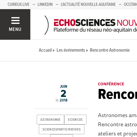
CURIEUX.LIVE
LINKEDIN
L'ACTUALITÉ NOUVELLE-AQUITAINE
OCCITAN
AUVERGNE
LOIRE
SAVOIE MONT BLANC
GRENOBLE
PACA
MENU
Accueil
Les événements
Rencontre Astronomie
CONFÉRENCE
JUIN
Renco
2
le
2018
Astronomes amat
ASTRONOMIE
SCIENCES
Rencontre astron
SCIENCESPARTICIPATIVES
ateliers et proj