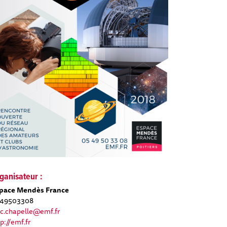
ganisateur :
pace Mendès France
49503308
ic.chapelle@emf.fr
tp://emf.fr