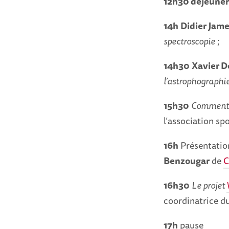
12h30 déjeuner
14h
Didier Jame
spectroscopie
;
14h30
Xavier D
l’astrophographi
15h30
Comment f
l’
association spo
16h
Présentation
Benzougar
de
C
16h30
Le projet
coordinatrice du
17h
pause