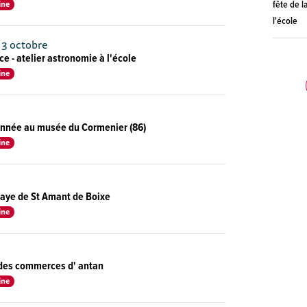
ine
fête de l
l'école
 3 octobre
ce - atelier astronomie à l'école
ine
'année au musée du Cormenier (86)
ine
baye de St Amant de Boixe
ine
 des commerces d' antan
ine