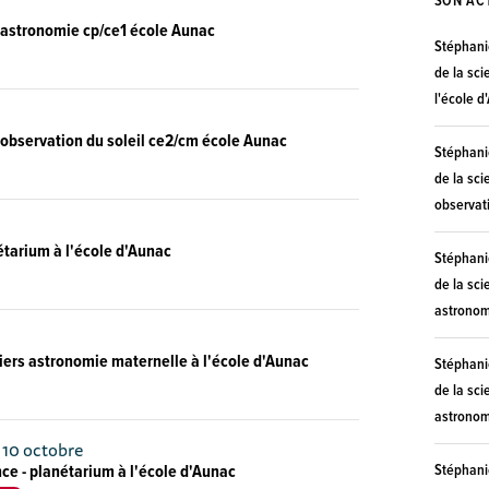
SON AC
er astronomie cp/ce1 école Aunac
Stéphan
de la sci
l'école d
r observation du soleil ce2/cm école Aunac
Stéphan
de la sci
observat
nétarium à l'école d'Aunac
Stéphan
de la sci
astronom
liers astronomie maternelle à l'école d'Aunac
Stéphan
de la sci
astronom
 10 octobre
nce - planétarium à l'école d'Aunac
Stéphan