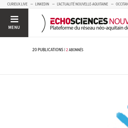
CURIEUX.LIVE
LINKEDIN
L'ACTUALITÉ NOUVELLE-AQUITAINE
OCCITAN
AUVERGNE
LOIRE
SAVOIE MONT BLANC
GRENOBLE
PACA
MENU
20
PUBLICATIONS
|
2
ABONNÉS