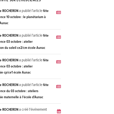
TIVITÉ SUR ECHOSCIENCES
a publié l'article
ie ROCHERON
fête
ence 10 octobre : le planétarium à
'Aunac
a publié l'article
ie ROCHERON
fête
ence 03 octobre : atelier
ion du soleil ce2/cm école Aunac
a publié l'article
ie ROCHERON
fête
ence 03 octobre : atelier
ie cp/ce1 école Aunac
a publié l'article
ie ROCHERON
fête
ence du 03 octobre : ateliers
ie maternelle à l'école d'Aunac
a créé l'événement
ie ROCHERON