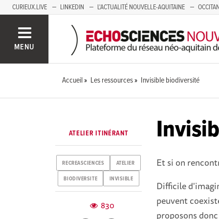
CURIEUX.LIVE
LINKEDIN
L'ACTUALITÉ NOUVELLE-AQUITAINE
OCCITAN
AUVERGNE
LOIRE
SAVOIE MONT BLANC
GRENOBLE
PACA
MENU
Accueil
Les ressources
Invisible biodiversité
Invisib
ATELIER ITINÉRANT
Et si on rencont
RECREASCIENCES
ATELIER
BIODIVERSITE
INVISIBLE
Difficile d'imag
peuvent coexiste
830
proposons donc d