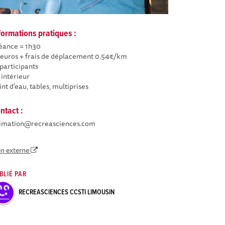
formations pratiques :
séance = 1h30
 euros + frais de déplacement 0.54€/km
 participants
 intérieur
int d'eau, tables, multiprises
ntact :
imation@recreasciences.com
en externe
BLIÉ PAR
RECREASCIENCES CCSTI LIMOUSIN