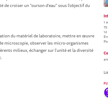
té de croiser un "ourson d'eau" sous l'objectif du
In
1 
75
12
lisation du matériel de laboratoire, mettre en œuvre
En
Po
de microscopie, observer les micro-organismes
érents milieux, échanger sur l’unité et la diversité
Co
.
an
Li
PU