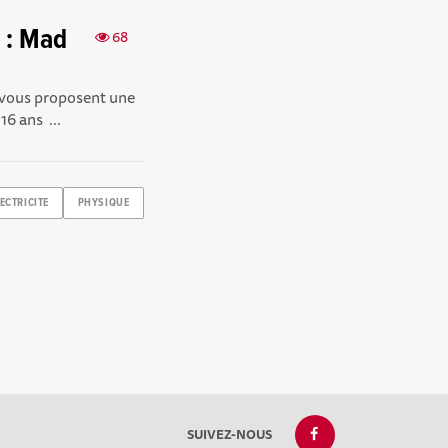
 : Mad
68
 vous proposent une
16 ans ...
ECTRICITE
PHYSIQUE
SUIVEZ-NOUS