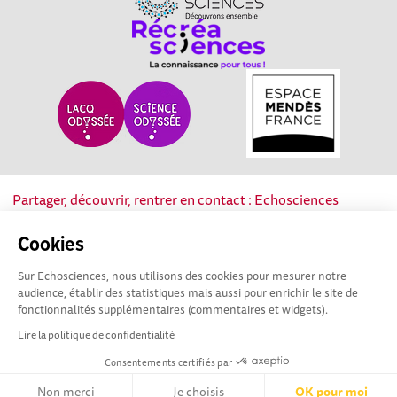
Partager, découvrir, rentrer en contact : Echosciences
Nouvelle-Aquitaine est le réseau social des acteurs de la
culture scientifique, technique et industrielle de la région.
Cookies
Sur Echosciences, nous utilisons des cookies pour mesurer notre
Mentions légales
|
Politique de confidentialité
|
CGU
audience, établir des statistiques mais aussi pour enrichir le site de
|
Ligne éditoriale
fonctionnalités supplémentaires (commentaires et widgets).
Lire la politique de confidentialité
Consentements certifiés par
Non merci
Je choisis
OK pour moi