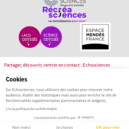
Partager, découvrir, rentrer en contact : Echosciences
Nouvelle-Aquitaine est le réseau social des acteurs de la
culture scientifique, technique et industrielle de la région.
Cookies
Sur Echosciences, nous utilisons des cookies pour mesurer notre
Mentions légales
|
Politique de confidentialité
|
CGU
audience, établir des statistiques mais aussi pour enrichir le site de
|
Ligne éditoriale
fonctionnalités supplémentaires (commentaires et widgets).
Lire la politique de confidentialité
Consentements certifiés par
Non merci
Je choisis
OK pour moi