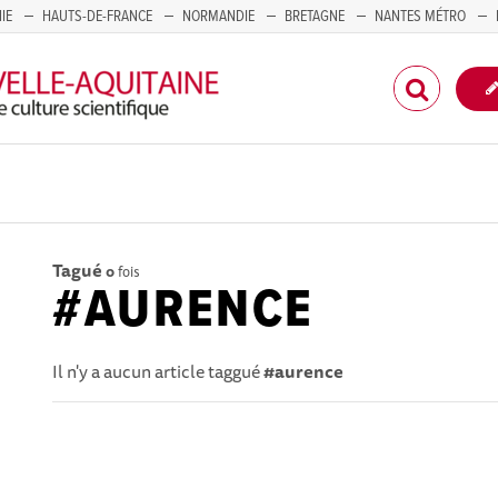
IE
HAUTS-DE-FRANCE
NORMANDIE
BRETAGNE
NANTES MÉTRO
CORSE
Tagué
0
fois
#AURENCE
Il n'y a aucun article taggué
#aurence