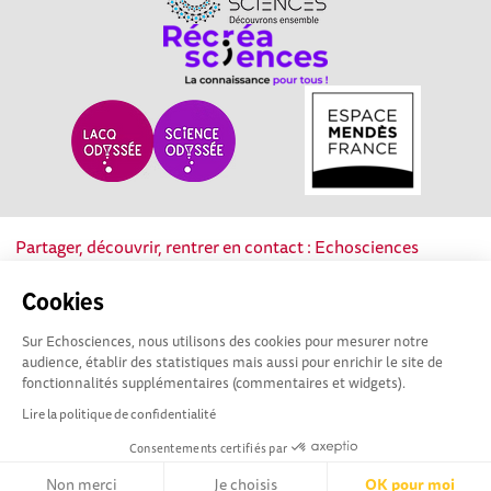
Partager, découvrir, rentrer en contact : Echosciences
Nouvelle-Aquitaine est le réseau social des acteurs de la
culture scientifique, technique et industrielle de la région.
Cookies
Sur Echosciences, nous utilisons des cookies pour mesurer notre
Mentions légales
|
Politique de confidentialité
|
CGU
audience, établir des statistiques mais aussi pour enrichir le site de
|
Ligne éditoriale
fonctionnalités supplémentaires (commentaires et widgets).
Lire la politique de confidentialité
Consentements certifiés par
Non merci
Je choisis
OK pour moi