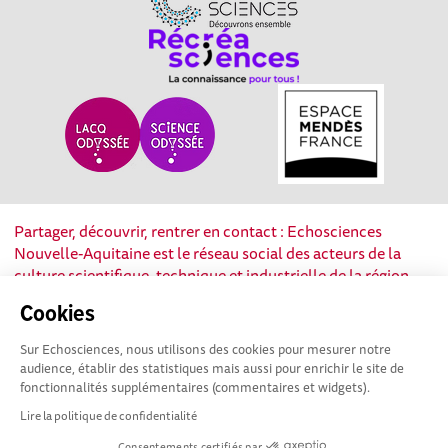
Partager, découvrir, rentrer en contact : Echosciences
Nouvelle-Aquitaine est le réseau social des acteurs de la
culture scientifique, technique et industrielle de la région.
Cookies
Mentions légales
|
Politique de confidentialité
|
CGU
|
Ligne éditoriale
Sur Echosciences, nous utilisons des cookies pour mesurer notre
audience, établir des statistiques mais aussi pour enrichir le site de
fonctionnalités supplémentaires (commentaires et widgets).
Lire la politique de confidentialité
Consentements certifiés par