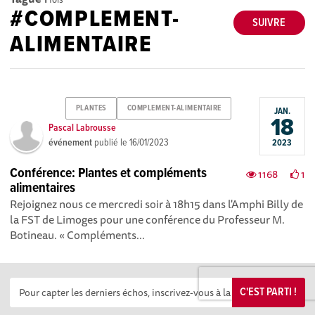
#COMPLEMENT-
SUIVRE
ALIMENTAIRE
PLANTES
COMPLEMENT-ALIMENTAIRE
JAN.
18
Pascal Labrousse
événement
publié le
16/01/2023
2023
Conférence: Plantes et compléments
1168
1
alimentaires
Rejoignez nous ce mercredi soir à 18h15 dans l'Amphi Billy de
la FST de Limoges pour une conférence du Professeur M.
Botineau. « Compléments...
C'EST PARTI !