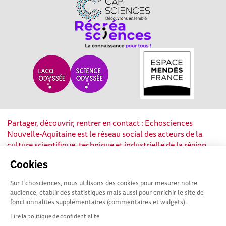
Partager, découvrir, rentrer en contact : Echosciences
Nouvelle-Aquitaine est le réseau social des acteurs de la
culture scientifique, technique et industrielle de la région.
Cookies
Mentions légales
|
Politique de confidentialité
|
CGU
|
Ligne éditoriale
Sur Echosciences, nous utilisons des cookies pour mesurer notre
audience, établir des statistiques mais aussi pour enrichir le site de
fonctionnalités supplémentaires (commentaires et widgets).
Lire la politique de confidentialité