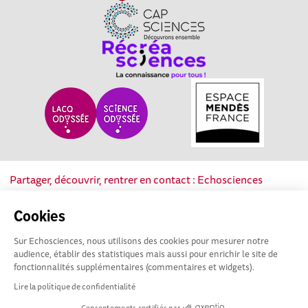
Partager, découvrir, rentrer en contact : Echosciences
Nouvelle-Aquitaine est le réseau social des acteurs de la
culture scientifique, technique et industrielle de la région.
Cookies
Sur Echosciences, nous utilisons des cookies pour mesurer notre
Mentions légales
|
Politique de confidentialité
|
CGU
audience, établir des statistiques mais aussi pour enrichir le site de
|
Ligne éditoriale
fonctionnalités supplémentaires (commentaires et widgets).
Lire la politique de confidentialité
Consentements certifiés par