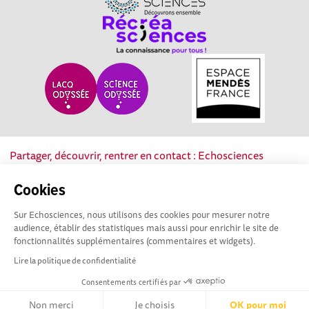
Partager, découvrir, rentrer en contact : Echosciences
Nouvelle-Aquitaine est le réseau social des acteurs de la
culture scientifique, technique et industrielle de la région.
Cookies
Sur Echosciences, nous utilisons des cookies pour mesurer notre
Mentions légales
|
Politique de confidentialité
|
CGU
audience, établir des statistiques mais aussi pour enrichir le site de
|
Ligne éditoriale
fonctionnalités supplémentaires (commentaires et widgets).
Lire la politique de confidentialité
Consentements certifiés par
Non merci
Je choisis
OK pour moi