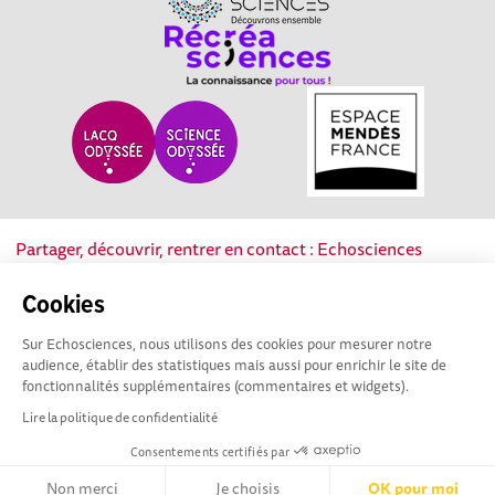
Partager, découvrir, rentrer en contact : Echosciences
Nouvelle-Aquitaine est le réseau social des acteurs de la
culture scientifique, technique et industrielle de la région.
Cookies
Sur Echosciences, nous utilisons des cookies pour mesurer notre
Mentions légales
|
Politique de confidentialité
|
CGU
audience, établir des statistiques mais aussi pour enrichir le site de
|
Ligne éditoriale
fonctionnalités supplémentaires (commentaires et widgets).
Lire la politique de confidentialité
Consentements certifiés par
Non merci
Je choisis
OK pour moi