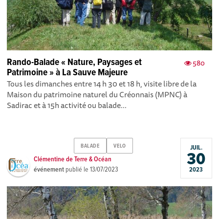
Rando-Balade « Nature, Paysages et
580
Patrimoine » à La Sauve Majeure
Tous les dimanches entre 14 h 30 et 18 h, visite libre de la
Maison du patrimoine naturel du Créonnais (MPNC) à
Sadirac et à 15h activité ou balade...
BALADE
VELO
JUIL.
30
Clémentine de Terre & Océan
événement
publié le
13/07/2023
2023