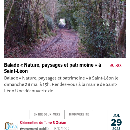
Balade « Nature, paysages et patrimoine » à
788
Saint-Léon
Balade « Nature, paysages et patrimoine » à Saint-Léon le
dimanche 28 mai à 15h. Rendez-vous à la mairie de Saint-
Léon Une découverte de...
ENTRE-DEUX-MERS
BIODIVERSITE
JAN.
29
Clémentine de Terre & Océan
événement
publié le
15/12/2022
2023