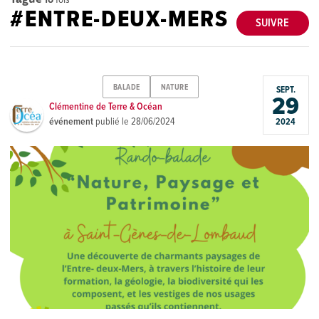
#ENTRE-DEUX-MERS
SUIVRE
BALADE
NATURE
SEPT.
29
Clémentine de Terre & Océan
événement
publié le
28/06/2024
2024