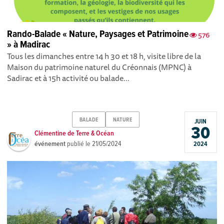
Rando-Balade « Nature, Paysages et Patrimoine
576
» à Madirac
Tous les dimanches entre 14 h 30 et 18 h, visite libre de la
Maison du patrimoine naturel du Créonnais (MPNC) à
Sadirac et à 15h activité ou balade...
BALADE
NATURE
JUIN
30
Clémentine de Terre & Océan
événement
publié le
21/05/2024
2024