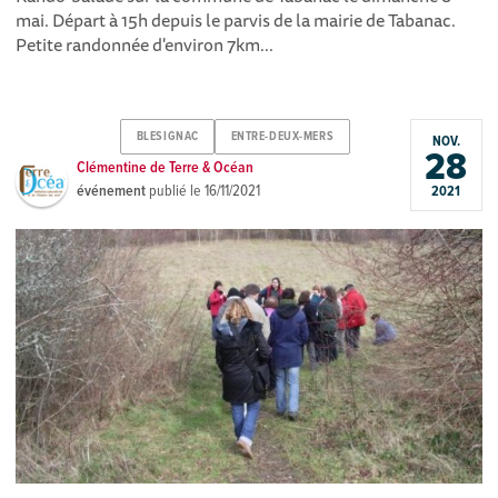
mai. Départ à 15h depuis le parvis de la mairie de Tabanac.
Petite randonnée d'environ 7km...
BLESIGNAC
ENTRE-DEUX-MERS
NOV.
28
Clémentine de Terre & Océan
événement
publié le
16/11/2021
2021