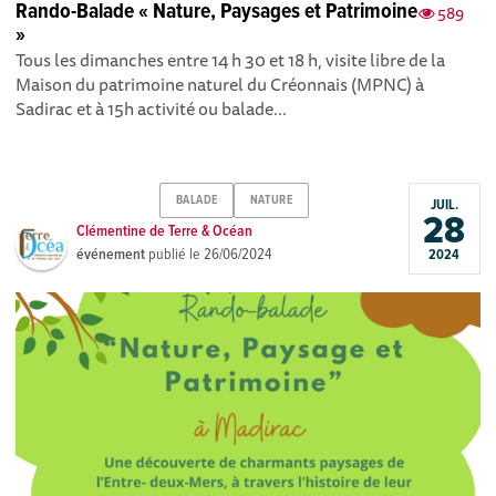
Rando-Balade « Nature, Paysages et Patrimoine
589
»
Tous les dimanches entre 14 h 30 et 18 h, visite libre de la
Maison du patrimoine naturel du Créonnais (MPNC) à
Sadirac et à 15h activité ou balade...
BALADE
NATURE
JUIL.
28
Clémentine de Terre & Océan
événement
publié le
26/06/2024
2024