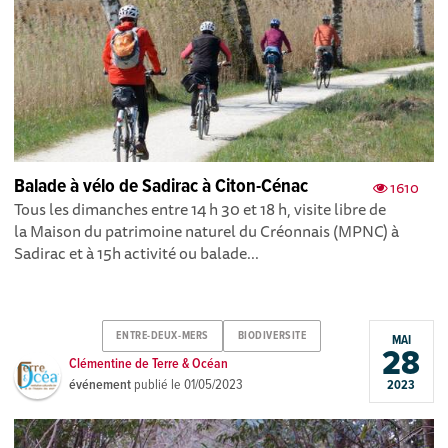
Balade à vélo de Sadirac à Citon-Cénac
1610
Tous les dimanches entre 14 h 30 et 18 h, visite libre de
la Maison du patrimoine naturel du Créonnais (MPNC) à
Sadirac et à 15h activité ou balade...
ENTRE-DEUX-MERS
BIODIVERSITE
MAI
28
Clémentine de Terre & Océan
événement
publié le
01/05/2023
2023