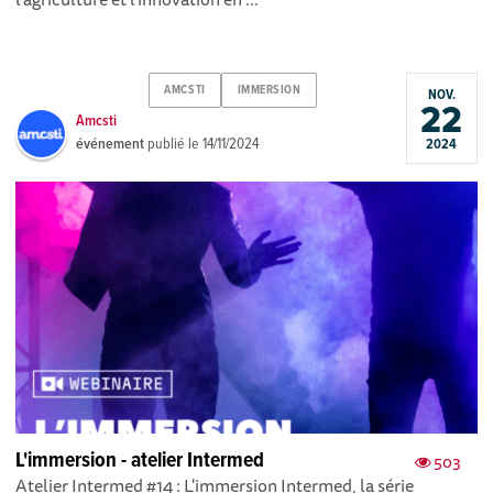
AMCSTI
IMMERSION
NOV.
22
Amcsti
événement
publié le
14/11/2024
2024
L'immersion - atelier Intermed
503
Atelier Intermed #14 : L'immersion Intermed, la série