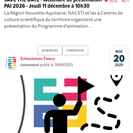
SAVE THE DATE - Webinaire de présentation
1515
1
PAI 2026 - Jeudi 11 décembre à 10h30
La Région Nouvelle-Aquitaine, NACSTI et les 4 Centres de
culture scientifique du territoire organisent une
présentation du Programme d'animation...
WEBINAIRE
FORMATION
NOV.
20
Echosciences France
événement
publié le
30/09/2025
2025