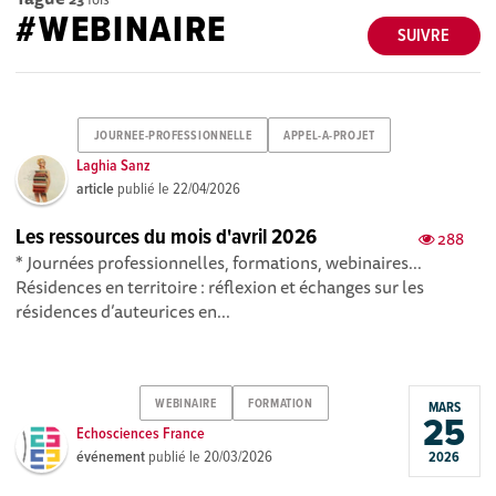
#WEBINAIRE
SUIVRE
JOURNEE-PROFESSIONNELLE
APPEL-A-PROJET
Laghia Sanz
article
publié le
22/04/2026
Les ressources du mois d'avril 2026
288
* Journées professionnelles, formations, webinaires...
Résidences en territoire : réflexion et échanges sur les
résidences d’auteurices en...
WEBINAIRE
FORMATION
MARS
25
Echosciences France
événement
publié le
20/03/2026
2026