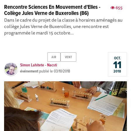
Rencontre Sciences En Mouvement d'Elles -
655
Collège Jules Verne de Buxerolles (86)
Dans le cadre du projet de la classe à horaires aménagés au
collège Jules Verne de Buxerolles, une rencontre est
programmée le mardi 15 octobre...
AIR
VENT
OCT.
11
Simon Lahitete - Nacsti
événement
publié le
03/10/2018
2018