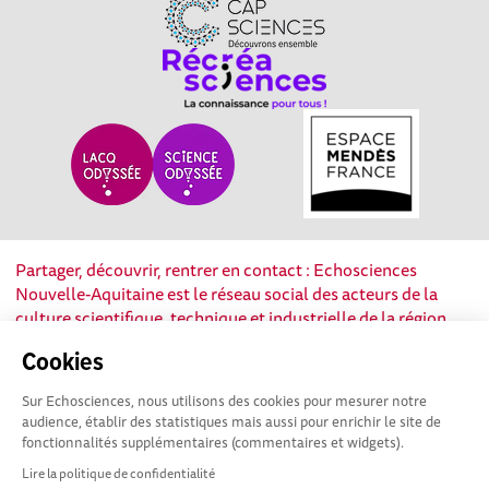
Partager, découvrir, rentrer en contact : Echosciences
Nouvelle-Aquitaine est le réseau social des acteurs de la
culture scientifique, technique et industrielle de la région.
Cookies
Mentions légales
|
Politique de confidentialité
|
CGU
|
Ligne éditoriale
Sur Echosciences, nous utilisons des cookies pour mesurer notre
audience, établir des statistiques mais aussi pour enrichir le site de
fonctionnalités supplémentaires (commentaires et widgets).
Lire la politique de confidentialité