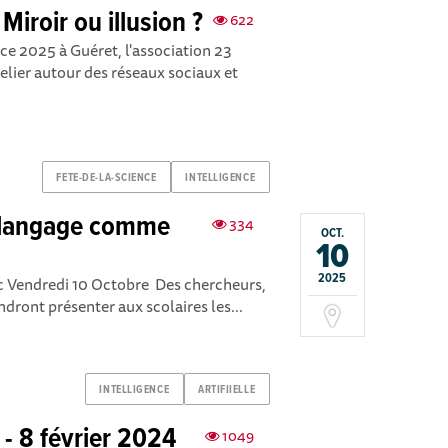
Miroir ou illusion ?
622
nce 2025 à Guéret, l'association 23
elier autour des réseaux sociaux et
FETE-DE-LA-SCIENCE
INTELLIGENCE
e langage comme
334
OCT.
10
2025
nac Vendredi 10 Octobre Des chercheurs,
dront présenter aux scolaires les...
INTELLIGENCE
ARTIFIIELLE
 - 8 février 2024
1049