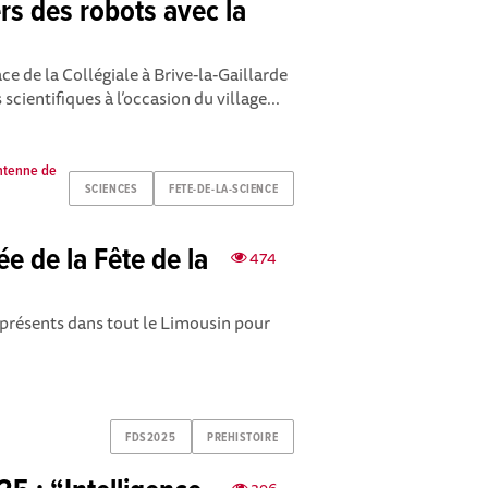
rs des robots avec la
ce de la Collégiale à Brive-la-Gaillarde
cientifiques à l’occasion du village...
antenne de
SCIENCES
FETE-DE-LA-SCIENCE
ée de la Fête de la
474
 présents dans tout le Limousin pour
FDS2025
PREHISTOIRE
396