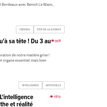
CSO Bordeaux avec Benoit Le Blanc,
CERVEAU
FETE-DE-LA-SCIENCE
u'à sa tête ! Du 3 au
958
oration de notre matière grise !
t organe essentiel mais bien
INTELLIGENCE
ARTIFICIELLE
L'intelligence
1873
ythe et réalité