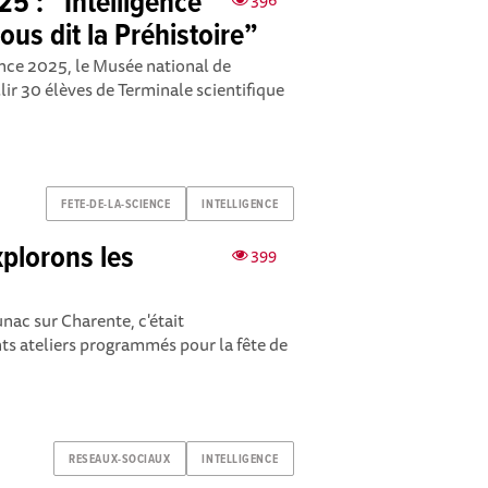
25 : “Intelligence
ous dit la Préhistoire”
ence 2025, le Musée national de
illir 30 élèves de Terminale scientifique
FETE-DE-LA-SCIENCE
INTELLIGENCE
xplorons les
399
unac sur Charente, c'était
nts ateliers programmés pour la fête de
RESEAUX-SOCIAUX
INTELLIGENCE