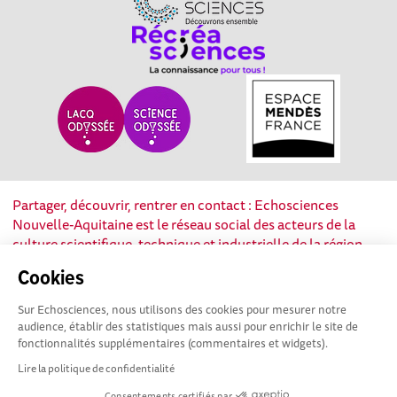
Partager, découvrir, rentrer en contact : Echosciences
Nouvelle-Aquitaine est le réseau social des acteurs de la
culture scientifique, technique et industrielle de la région.
Cookies
Mentions légales
|
Politique de confidentialité
|
CGU
|
Ligne éditoriale
Sur Echosciences, nous utilisons des cookies pour mesurer notre
audience, établir des statistiques mais aussi pour enrichir le site de
fonctionnalités supplémentaires (commentaires et widgets).
Lire la politique de confidentialité
Consentements certifiés par