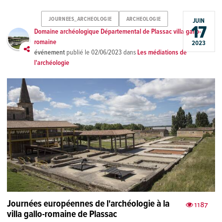
JOURNEES_ARCHEOLOGIE
ARCHEOLOGIE
JUIN
17
Domaine archéologique Départemental de Plassac villa gallo-
romaine
2023
événement
publié le
02/06/2023
dans
Les médiations de
l'archéologie
Journées européennes de l'archéologie à la
1187
villa gallo-romaine de Plassac