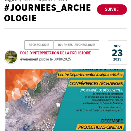
#JOURNEES_ARCHE
SUIVRE
OLOGIE
ARCHEOLOGIE
JOURNEES_ARCHEOLOGIE
NOV.
23
POLE D'INTERPRETATION DE LA PRÉHISTOIRE
événement
publié le
30/10/2025
2025