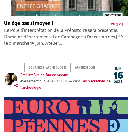
Un âge pas si moyen !
324
Le Pôle d'interprétation de la Préhistoire sera présent au
Domaine départemental de Campagne à l'occasion des JEA
le dimanche 15 juin. Atelier...
JOURNEES_ARCHEOLOGIE
ARCHEOLOGIE
JUIN
16
PréhistoSite de Brassempouy
événement
publié le
03/06/2024
dans
Les médiations de
2024
l'archéologie