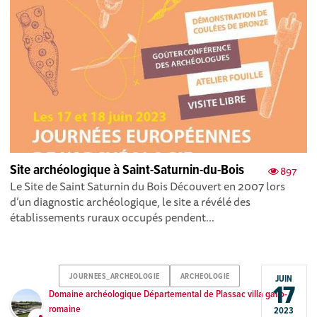
Site archéologique à Saint-Saturnin-du-Bois
897
Le Site de Saint Saturnin du Bois Découvert en 2007 lors
d’un diagnostic archéologique, le site a révélé des
établissements ruraux occupés pendent...
JOURNEES_ARCHEOLOGIE
ARCHEOLOGIE
JUIN
17
Domaine archéologique Départemental de Plassac villa gallo-
romaine
2023