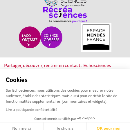
Partager, découvrir, rentrer en contact : Echosciences
Nouvelle-Aquitaine est le réseau social des acteurs de la
culture scientifique, technique et industrielle de la région.
Cookies
Sur Echosciences, nous utilisons des cookies pour mesurer notre
Mentions légales
|
Politique de confidentialité
|
CGU
audience, établir des statistiques mais aussi pour enrichir le site de
|
Ligne éditoriale
fonctionnalités supplémentaires (commentaires et widgets).
Lire la politique de confidentialité
Consentements certifiés par
Non merci
Je choisis
OK pour moi