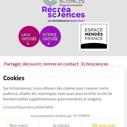
Partager, découvrir, rentrer en contact : Echosciences
Nouvelle-Aquitaine est le réseau social des acteurs de la
culture scientifique, technique et industrielle de la région.
Cookies
Sur Echosciences, nous utilisons des cookies pour mesurer notre
Mentions légales
|
Politique de confidentialité
|
CGU
audience, établir des statistiques mais aussi pour enrichir le site de
|
Ligne éditoriale
fonctionnalités supplémentaires (commentaires et widgets).
Lire la politique de confidentialité
Consentements certifiés par
Non merci
Je choisis
OK pour moi