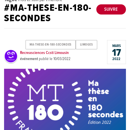
#MA-THESE-EN-180-
SUIVRE
SECONDES
MA-THESE-EN-180-SECONDES
LIMOGES
MARS
17
Recreasciences Ccsti Limousin
événement
publié le
10/03/2022
2022