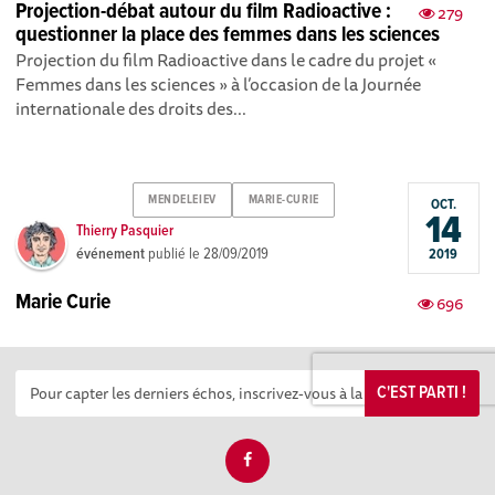
Projection-débat autour du film Radioactive :
279
questionner la place des femmes dans les sciences
Projection du film Radioactive dans le cadre du projet «
Femmes dans les sciences » à l’occasion de la Journée
internationale des droits des...
MENDELEIEV
MARIE-CURIE
OCT.
14
Thierry Pasquier
événement
publié le
28/09/2019
2019
Marie Curie
696
C'EST PARTI !