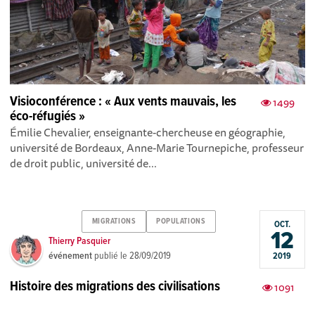
Visioconférence : « Aux vents mauvais, les
1499
éco-réfugiés »
Émilie Chevalier, enseignante-chercheuse en géographie,
université de Bordeaux, Anne-Marie Tournepiche, professeur
de droit public, université de...
MIGRATIONS
POPULATIONS
OCT.
12
Thierry Pasquier
événement
publié le
28/09/2019
2019
Histoire des migrations des civilisations
1091