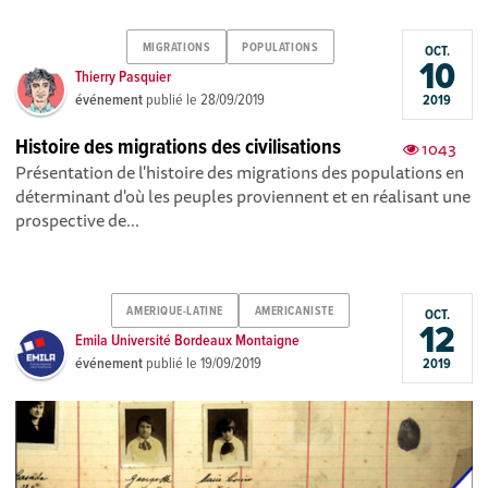
MIGRATIONS
POPULATIONS
OCT.
10
Thierry Pasquier
événement
publié le
28/09/2019
2019
Histoire des migrations des civilisations
1043
Présentation de l'histoire des migrations des populations en
déterminant d'où les peuples proviennent et en réalisant une
prospective de...
AMERIQUE-LATINE
AMERICANISTE
OCT.
12
Emila Université Bordeaux Montaigne
événement
publié le
19/09/2019
2019