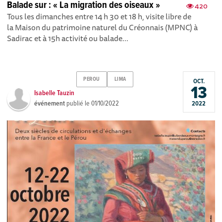
Balade sur : « La migration des oiseaux »
420
Tous les dimanches entre 14 h 30 et 18 h, visite libre de
la Maison du patrimoine naturel du Créonnais (MPNC) à
Sadirac et à 15h activité ou balade...
PEROU
LIMA
OCT.
13
Isabelle Tauzin
événement
publié le
01/10/2022
2022