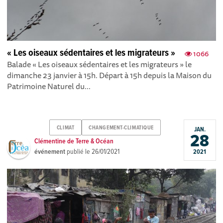
« Les oiseaux sédentaires et les migrateurs »
1066
Balade « Les oiseaux sédentaires et les migrateurs » le
dimanche 23 janvier à 15h. Départ à 15h depuis la Maison du
Patrimoine Naturel du...
CLIMAT
CHANGEMENT-CLIMATIQUE
JAN.
28
Clémentine de Terre & Océan
événement
publié le
26/01/2021
2021