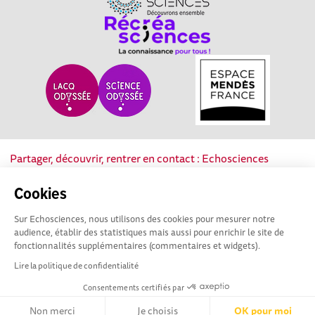
Partager, découvrir, rentrer en contact : Echosciences
Nouvelle-Aquitaine est le réseau social des acteurs de la
culture scientifique, technique et industrielle de la région.
Cookies
Sur Echosciences, nous utilisons des cookies pour mesurer notre
Mentions légales
|
Politique de confidentialité
|
CGU
audience, établir des statistiques mais aussi pour enrichir le site de
|
Ligne éditoriale
fonctionnalités supplémentaires (commentaires et widgets).
Lire la politique de confidentialité
Consentements certifiés par
Non merci
Je choisis
OK pour moi