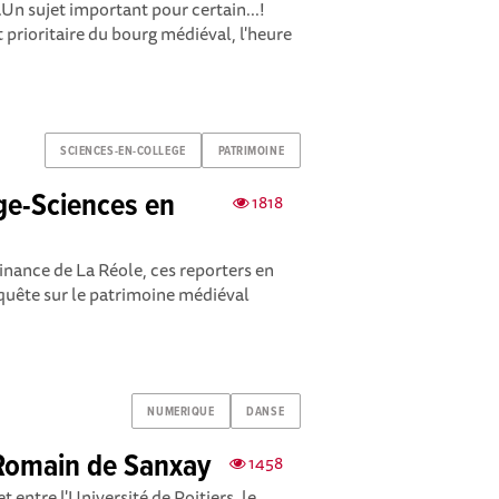
Un sujet important pour certain...!
 prioritaire du bourg médiéval, l'heure
SCIENCES-EN-COLLEGE
PATRIMOINE
ge-Sciences en
1818
inance de La Réole, ces reporters en
quête sur le patrimoine médiéval
NUMERIQUE
DANSE
o-Romain de Sanxay
1458
t entre l'Université de Poitiers, le