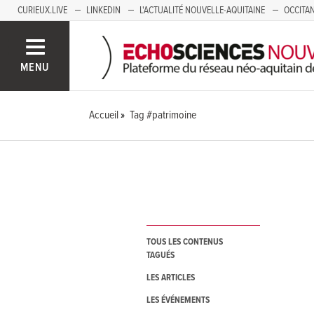
CURIEUX.LIVE
LINKEDIN
L'ACTUALITÉ NOUVELLE-AQUITAINE
OCCITAN
AUVERGNE
LOIRE
SAVOIE MONT BLANC
GRENOBLE
PACA
MENU
Accueil
Tag #patrimoine
TOUS LES CONTENUS
TAGUÉS
LES ARTICLES
LES ÉVÉNEMENTS