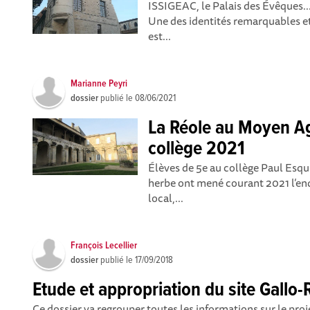
ISSIGEAC, le Palais des Évêques...
Une des identités remarquables et
est...
Marianne Peyri
dossier
publié le
08/06/2021
La Réole au Moyen A
collège 2021
Élèves de 5e au collège Paul Esqu
herbe ont mené courant 2021 l’en
local,...
François Lecellier
dossier
publié le
17/09/2018
Etude et appropriation du site Gall
Ce dossier va regrouper toutes les informations sur le proje