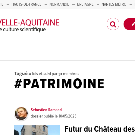
IE
HAUTS-DE-FRANCE
NORMANDIE
BRETAGNE
NANTES MÉTRO
CORSE
Tagué
4
fois et suivi par
31
membres
#PATRIMOINE
Sebastien Ramond
dossier
publié le
10/05/2023
Futur du Château de