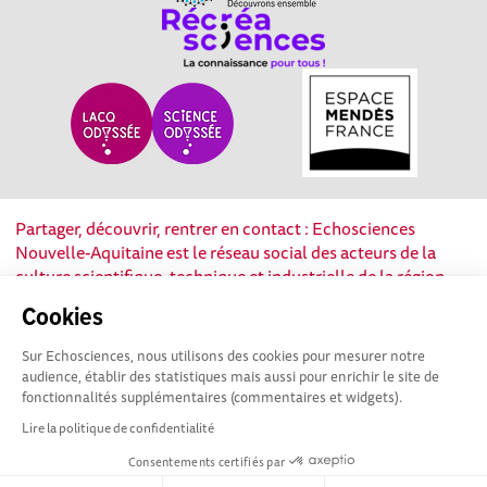
Partager, découvrir, rentrer en contact : Echosciences
Nouvelle-Aquitaine est le réseau social des acteurs de la
culture scientifique, technique et industrielle de la région.
Cookies
Mentions légales
|
Politique de confidentialité
|
CGU
Sur Echosciences, nous utilisons des cookies pour mesurer notre
|
Ligne éditoriale
audience, établir des statistiques mais aussi pour enrichir le site de
fonctionnalités supplémentaires (commentaires et widgets).
Lire la politique de confidentialité
Consentements certifiés par