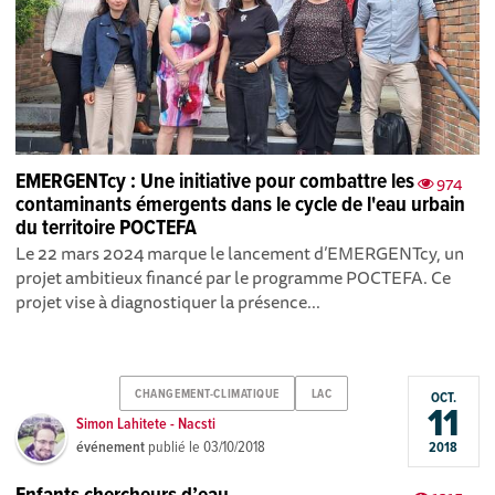
EMERGENTcy : Une initiative pour combattre les
974
contaminants émergents dans le cycle de l'eau urbain
du territoire POCTEFA
Le 22 mars 2024 marque le lancement d’EMERGENTcy, un
projet ambitieux financé par le programme POCTEFA. Ce
projet vise à diagnostiquer la présence...
CHANGEMENT-CLIMATIQUE
LAC
OCT.
11
Simon Lahitete - Nacsti
événement
publié le
03/10/2018
2018