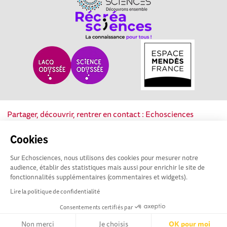
Partager, découvrir, rentrer en contact : Echosciences
Nouvelle-Aquitaine est le réseau social des acteurs de la
culture scientifique, technique et industrielle de la région.
Cookies
Sur Echosciences, nous utilisons des cookies pour mesurer notre
Mentions légales
|
Politique de confidentialité
|
CGU
audience, établir des statistiques mais aussi pour enrichir le site de
|
Ligne éditoriale
fonctionnalités supplémentaires (commentaires et widgets).
Lire la politique de confidentialité
Consentements certifiés par
Non merci
Je choisis
OK pour moi