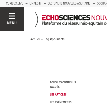
CURIEUX.LIVE
LINKEDIN
L'ACTUALITÉ NOUVELLE-AQUITAINE
OCCITAN
AUVERGNE
LOIRE
SAVOIE MONT BLANC
GRENOBLE
PACA
MENU
Accueil
Tag #polluants
TOUS LES CONTENUS
TAGUÉS
LES ARTICLES
LES ÉVÉNEMENTS