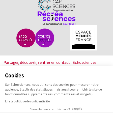
Partager, découvrir, rentrer en contact : Echosciences
Nouvelle-Aquitaine est le réseau social des acteurs de la
culture scientifique, technique et industrielle de la région.
Cookies
Sur Echosciences, nous utilisons des cookies pour mesurer notre
Mentions légales
|
Politique de confidentialité
|
CGU
audience, établir des statistiques mais aussi pour enrichir le site de
|
Ligne éditoriale
fonctionnalités supplémentaires (commentaires et widgets).
Lire la politique de confidentialité
Consentements certifiés par