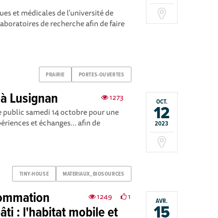
es et médicales de l’université de
aboratoires de recherche afin de faire
PRAIRIE
PORTES-OUVERTES
 à Lusignan
1273
OCT.
12
le public samedi 14 octobre pour une
ériences et échanges... afin de
2023
TINY-HOUSE
MATERIAUX_BIOSOURCES
sommation
1249
1
AVR.
15
ti : l'habitat mobile et