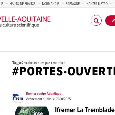
IE
HAUTS-DE-FRANCE
NORMANDIE
BRETAGNE
NANTES MÉTRO
CORSE
Tagué
12
fois et suivi par
1
membre
#PORTES-OUVERT
Ifremer centre Atlantique
événement
publié le
09/10/2025
Ifremer La Tremblade