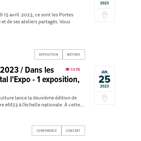
2023
i 15 avril 2023, ce sont les Portes
et de ses ateliers partagés. Vous
EXPOSITION
METIERS
2023 / Dans les
1076
JAN.
25
l l'Expo - 1 exposition,
2023
Culture lance la deuxième édition de
e #M23 à l’échelle nationale. À cette...
CONFERENCE
CONCERT