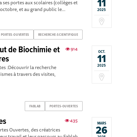
11
 ses portes aux scolaires (collèges et
 octobre, et au grand public le...
2025
PORTES-OUVERTES
RECHERCHE-SCIENTIFIQUE
tut de Biochimie et
914
OCT.
11
res
2025
tes :Découvrir la recherche
smes à travers des visites,
FABLAB
PORTES-OUVERTES
es
435
MARS
26
rtes Ouvertes, des créatrices
leur travail et leur parcours au Fablab.