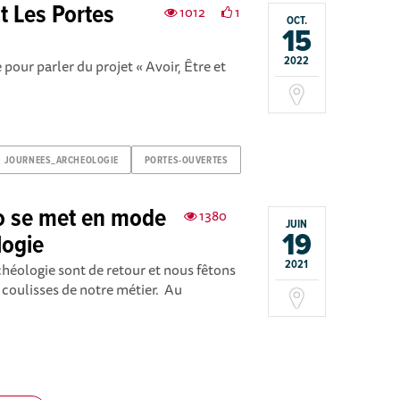
t Les Portes
1012
1
OCT.
15
2022
pour parler du projet « Avoir, Être et
JOURNEES_ARCHEOLOGIE
PORTES-OUVERTES
o se met en mode
1380
JUIN
19
logie
2021
héologie sont de retour et nous fêtons
coulisses de notre métier. Au