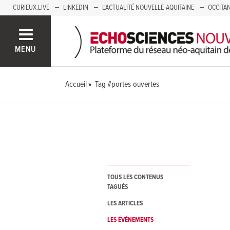
CURIEUX.LIVE
LINKEDIN
L'ACTUALITÉ NOUVELLE-AQUITAINE
OCCITAN
AUVERGNE
LOIRE
SAVOIE MONT BLANC
GRENOBLE
PACA
MENU
Accueil
Tag #portes-ouvertes
TOUS LES CONTENUS
TAGUÉS
LES ARTICLES
LES ÉVÉNEMENTS