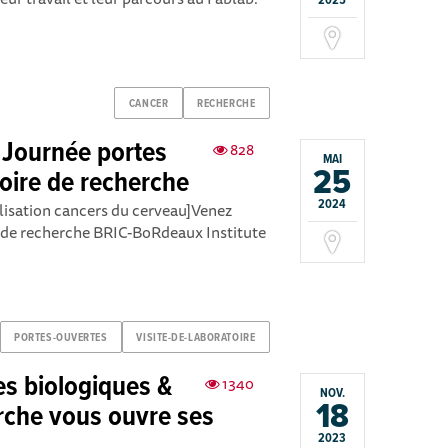
2025
CANCER
RECHERCHE
 Journée portes
828
MAI
25
toire de recherche
2024
ilisation cancers du cerveau]Venez
pe de recherche BRIC-BoRdeaux Institute
PORTES-OUVERTES
VISITE-DE-LABORATOIRE
s biologiques &
1340
NOV.
18
erche vous ouvre ses
2023