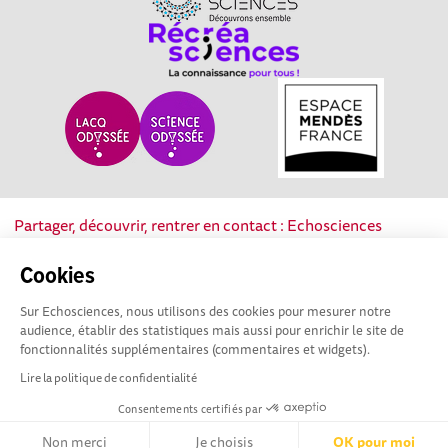
Partager, découvrir, rentrer en contact : Echosciences
Nouvelle-Aquitaine est le réseau social des acteurs de la
culture scientifique, technique et industrielle de la région.
Cookies
Sur Echosciences, nous utilisons des cookies pour mesurer notre
Mentions légales
|
Politique de confidentialité
|
CGU
audience, établir des statistiques mais aussi pour enrichir le site de
|
Ligne éditoriale
fonctionnalités supplémentaires (commentaires et widgets).
Lire la politique de confidentialité
Consentements certifiés par
Non merci
Je choisis
OK pour moi