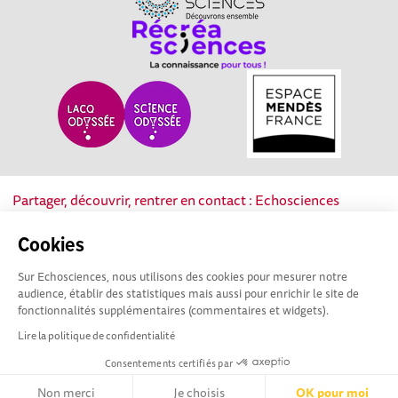
Partager, découvrir, rentrer en contact : Echosciences
Nouvelle-Aquitaine est le réseau social des acteurs de la
culture scientifique, technique et industrielle de la région.
Cookies
Sur Echosciences, nous utilisons des cookies pour mesurer notre
Mentions légales
|
Politique de confidentialité
|
CGU
audience, établir des statistiques mais aussi pour enrichir le site de
|
Ligne éditoriale
fonctionnalités supplémentaires (commentaires et widgets).
Lire la politique de confidentialité
Consentements certifiés par
Non merci
Je choisis
OK pour moi