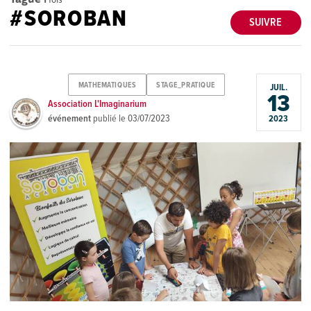
#SOROBAN
SUIVRE
MATHEMATIQUES
STAGE_PRATIQUE
JUIL.
13
Association L'Imaginarium
événement
publié le
03/07/2023
2023