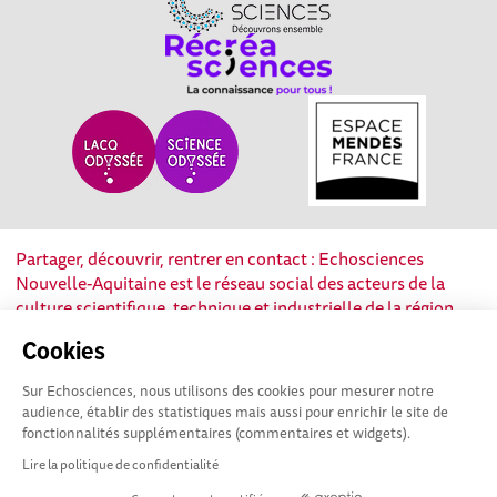
Partager, découvrir, rentrer en contact : Echosciences
Nouvelle-Aquitaine est le réseau social des acteurs de la
culture scientifique, technique et industrielle de la région.
Cookies
Mentions légales
|
Politique de confidentialité
|
CGU
|
Ligne éditoriale
Sur Echosciences, nous utilisons des cookies pour mesurer notre
audience, établir des statistiques mais aussi pour enrichir le site de
fonctionnalités supplémentaires (commentaires et widgets).
Lire la politique de confidentialité