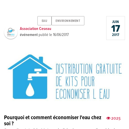
EAU
ENVIRONNEMENT
JUIN
17
Association Ceseau
événement
publié le
16/06/2017
2017
Pourquoi et comment économiser l'eau chez
2025
soi ?