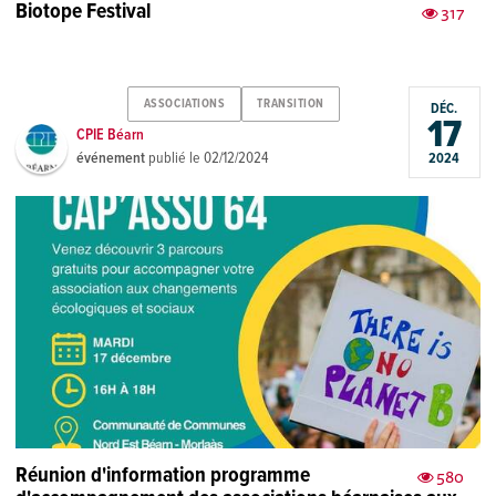
Biotope Festival
317
ASSOCIATIONS
TRANSITION
DÉC.
17
CPIE Béarn
événement
publié le
02/12/2024
2024
Réunion d'information programme
580