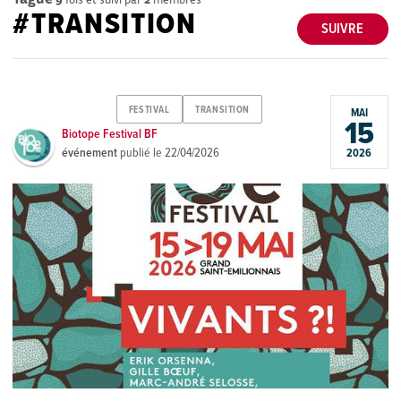
#TRANSITION
SUIVRE
FESTIVAL
TRANSITION
MAI
15
Biotope Festival BF
événement
publié le
22/04/2026
2026