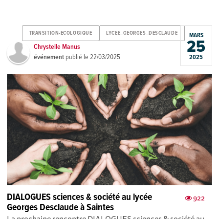
TRANSITION-ECOLOGIQUE
LYCEE_GEORGES_DESCLAUDE
MARS
25
Chrystelle Manus
événement
publié le
22/03/2025
2025
DIALOGUES sciences & société au lycée
922
Georges Desclaude à Saintes
La prochaine rencontre DIALOGUES sciences & société au