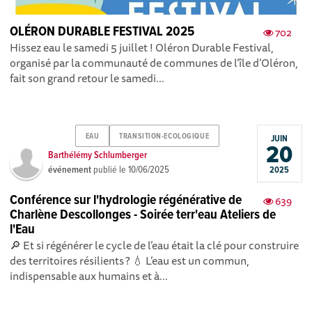
OLÉRON DURABLE FESTIVAL 2025
702
Hissez eau le samedi 5 juillet ! Oléron Durable Festival,
organisé par la communauté de communes de l’île d’Oléron,
fait son grand retour le samedi...
EAU
TRANSITION-ECOLOGIQUE
JUIN
20
Barthélémy Schlumberger
événement
publié le
10/06/2025
2025
Conférence sur l'hydrologie régénérative de
639
Charlène Descollonges - Soirée terr'eau Ateliers de
l'Eau
🔎 Et si régénérer le cycle de l’eau était la clé pour construire
des territoires résilients ? 💧 L’eau est un commun,
indispensable aux humains et à...