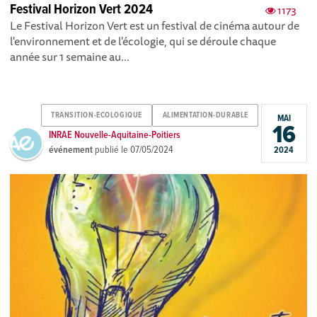
Festival Horizon Vert 2024
1173
Le Festival Horizon Vert est un festival de cinéma autour de
l'environnement et de l'écologie, qui se déroule chaque
année sur 1 semaine au...
TRANSITION-ECOLOGIQUE
ALIMENTATION-DURABLE
MAI
16
INRAE Nouvelle-Aquitaine-Poitiers
événement
publié le
07/05/2024
2024