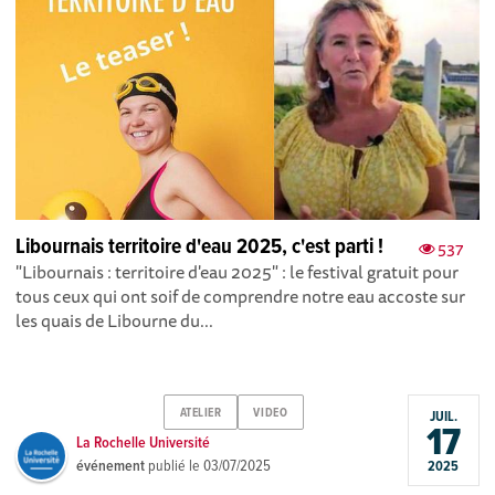
Libournais territoire d'eau 2025, c'est parti !
537
"Libournais : territoire d'eau 2025" : le festival gratuit pour
tous ceux qui ont soif de comprendre notre eau accoste sur
les quais de Libourne du...
ATELIER
VIDEO
JUIL.
17
La Rochelle Université
événement
publié le
03/07/2025
2025