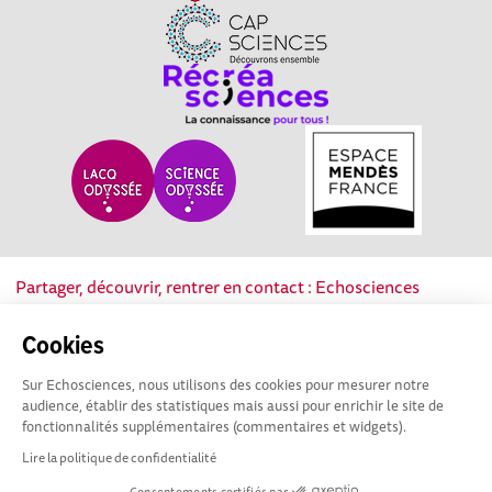
Partager, découvrir, rentrer en contact : Echosciences
Nouvelle-Aquitaine est le réseau social des acteurs de la
culture scientifique, technique et industrielle de la région.
Cookies
Sur Echosciences, nous utilisons des cookies pour mesurer notre
Mentions légales
|
Politique de confidentialité
|
CGU
audience, établir des statistiques mais aussi pour enrichir le site de
|
Ligne éditoriale
fonctionnalités supplémentaires (commentaires et widgets).
Lire la politique de confidentialité
Consentements certifiés par