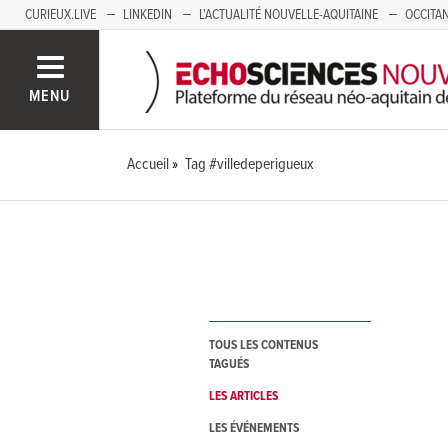
CURIEUX.LIVE
LINKEDIN
L'ACTUALITÉ NOUVELLE-AQUITAINE
OCCITAN
AUVERGNE
LOIRE
SAVOIE MONT BLANC
GRENOBLE
PACA
MENU
Accueil
Tag #villedeperigueux
TOUS LES CONTENUS
TAGUÉS
LES ARTICLES
LES ÉVÉNEMENTS