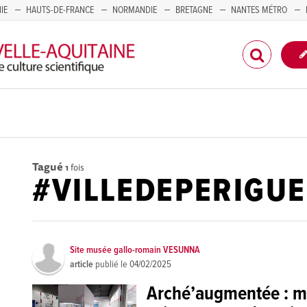
IE
HAUTS-DE-FRANCE
NORMANDIE
BRETAGNE
NANTES MÉTRO
CORSE
Tagué
1
fois
#VILLEDEPERIGU
Site musée gallo-romain VESUNNA
article
publié le
04/02/2025
Arché’augmentée : mé