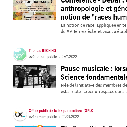
Conférence - Débat :
anthropologie et géné
notion de "races hum
La notion de race, appliquée en t
du XVIIème siècle, et visait à établ
Thomas BECKING
événement
publié le
07/11/2022
Pause musicale : lor
Science fondamentale
Née de l’initiative des membres de 
est simple : créer un espace dans 
Office public de la langue occitane (OPLO)
événement
publié le
22/09/2022