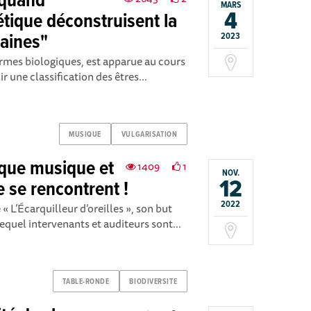
 quand
MARS
4
tique déconstruisent la
aines"
2023
ermes biologiques, est apparue au cours
ir une classification des êtres...
MUSIQUE
VULGARISATION
sque musique et
1409
1
NOV.
12
 se rencontrent !
2022
« L’Écarquilleur d’oreilles », son but
lequel intervenants et auditeurs sont...
TABLE-RONDE
BIODIVERSITE