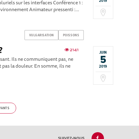
2019
luriels sur les interfaces Conférence 1 :
nvironnement Animateur pressenti :...
VULGARISATION
POISSONS
?
2141
JUIN
5
essant. Ils ne communiquent pas, ne
nt pas la douleur. En somme, ils ne
2019
VANTS
SUIVEZ-NOUS