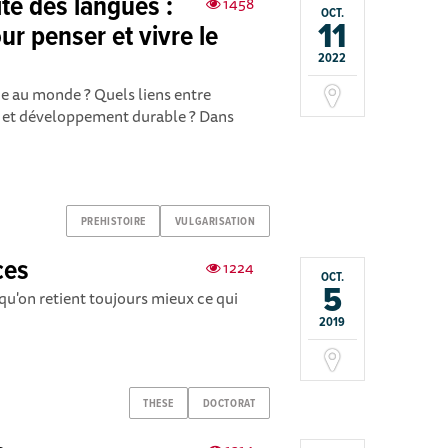
ité des langues :
1458
OCT.
11
ur penser et vivre le
2022
ue au monde ? Quels liens entre
té et développement durable ? Dans
PREHISTOIRE
VULGARISATION
ces
1224
OCT.
5
 qu'on retient toujours mieux ce qui
2019
THESE
DOCTORAT