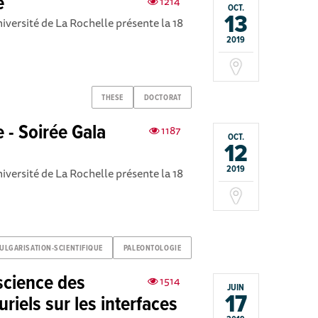
e
1214
OCT.
13
niversité de La Rochelle présente la 18
2019
THESE
DOCTORAT
e - Soirée Gala
1187
OCT.
12
2019
niversité de La Rochelle présente la 18
ULGARISATION-SCIENTIFIQUE
PALEONTOLOGIE
science des
1514
JUIN
17
riels sur les interfaces