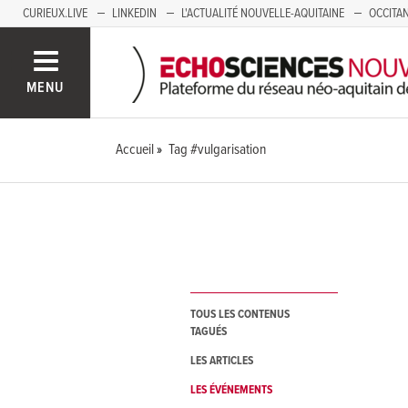
CURIEUX.LIVE
LINKEDIN
L'ACTUALITÉ NOUVELLE-AQUITAINE
OCCITAN
AUVERGNE
LOIRE
SAVOIE MONT BLANC
GRENOBLE
PACA
MENU
Accueil
Tag #vulgarisation
TOUS LES CONTENUS
TAGUÉS
LES ARTICLES
LES ÉVÉNEMENTS