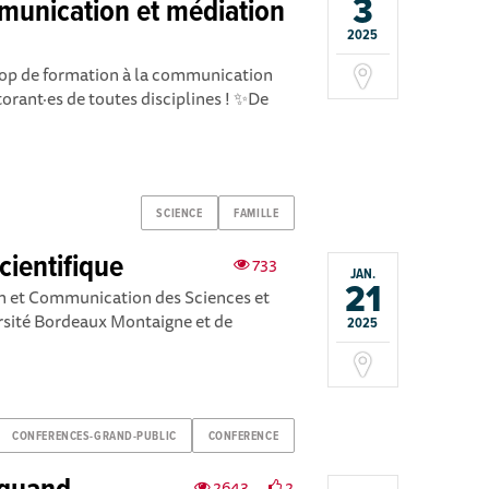
3
munication et médiation
2025
op de formation à la communication
torant·es de toutes disciplines ! ✨De
SCIENCE
FAMILLE
cientifique
733
JAN.
21
n et Communication des Sciences et
rsité Bordeaux Montaigne et de
2025
CONFERENCES-GRAND-PUBLIC
CONFERENCE
2643
2