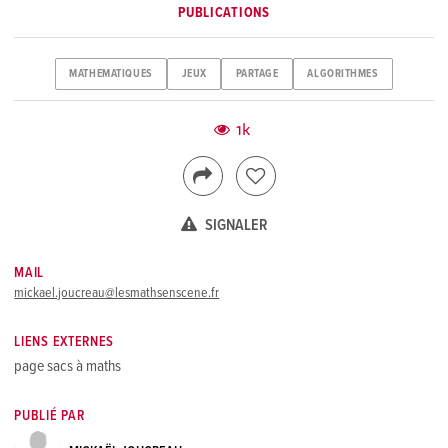
PUBLICATIONS
MATHEMATIQUES
JEUX
PARTAGE
ALGORITHMES
1k
SIGNALER
MAIL
mickael.joucreau@lesmathsenscene.fr
LIENS EXTERNES
page sacs à maths
PUBLIÉ PAR