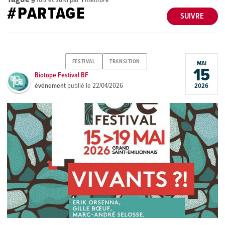
#PARTAGE
SUIVRE
FESTIVAL
TRANSITION
MAI
15
Biotope Festival BF
événement
publié le
22/04/2026
2026