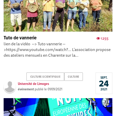
Tuto de vannerie
1255
lien de la vidéo --> Tuto vannerie --
>https://www.youtube.com/watch?... L'association propose
des ateliers mensuels en Charente sur la...
CULTURE-SCIENTIFIQUE
CULTURE
SEPT.
24
Université de Limoges
événement
publié le
01/09/2021
2021