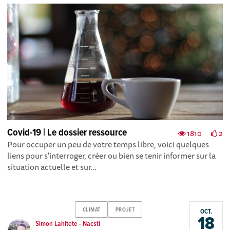
Covid-19 | Le dossier ressource
1810
2
Pour occuper un peu de votre temps libre, voici quelques
liens pour s'interroger, créer ou bien se tenir informer sur la
situation actuelle et sur...
CLIMAT
PROJET
OCT.
18
Simon Lahitete - Nacsti