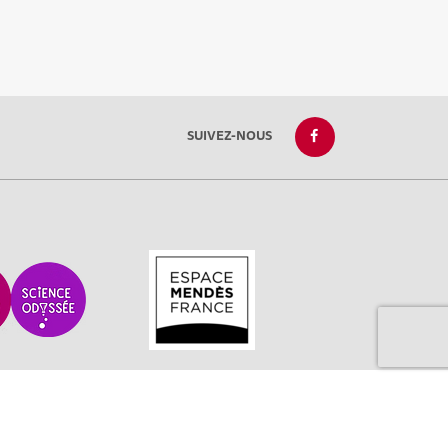
SUIVEZ-NOUS
réglementations. Personnalisez vos préférences pour contrôler la
ique de confidentialité
|
CGU
|
Ligne éditoriale