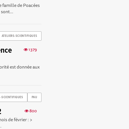
e famille de Poacées
 sont...
ATELIERS-SCIENTIFIQUES
ence
1379
iorité est donnée aux
S-SCIENTIFIQUES
PAU
2
800
is de février : >
.