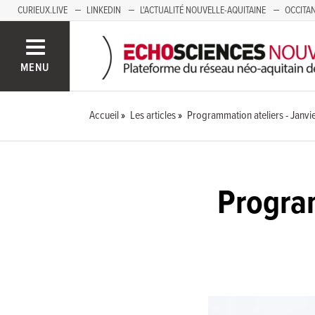
CURIEUX.LIVE
LINKEDIN
L'ACTUALITÉ NOUVELLE-AQUITAINE
OCCITAN
AUVERGNE
LOIRE
SAVOIE MONT BLANC
GRENOBLE
PACA
MENU
Accueil
Les articles
Programmation ateliers - Janvi
Program