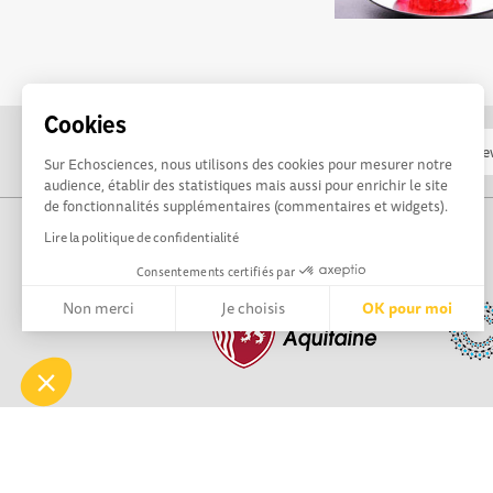
Cookies
Sur Echosciences, nous utilisons des cookies pour mesurer notre
audience, établir des statistiques mais aussi pour enrichir le site
de fonctionnalités supplémentaires (commentaires et widgets).
Lire la politique de confidentialité
Consentements certifiés par
Non merci
Je choisis
OK pour moi
Axeptio consent
Plateforme de Gestion du Consentement : Personnalisez vos 
Notre plateforme vous permet d'adapter et de gérer vos paramè
Partager, découvrir, rentrer en contact : Echosc
le réseau social des acteurs de la culture scienti
de la région.