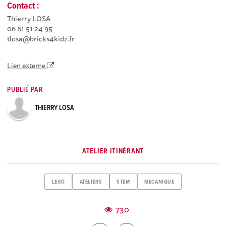
Contact :
Thierry LOSA
06 61 51 24 95
tlosa@bricks4kidz.fr
Lien externe
PUBLIÉ PAR
THIERRY LOSA
ATELIER ITINÉRANT
LEGO
ATELIERS
STEM
MECANIQUE
730