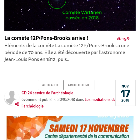
La comète 12P/Pons-Brooks arrive !
1981
Éléments de la comète La comète 12P/Pons-Brooks a une
période de 70 ans. Elle a été découverte par l'astronome
Jean-Louis Pons en 1812, puis...
ACTUALITE
ARCHEOLOGIE
NOV.
17
CD 24 service de l'archéologie
événement
publié le
30/10/2018
dans
Les médiations de
2018
l'archéologie