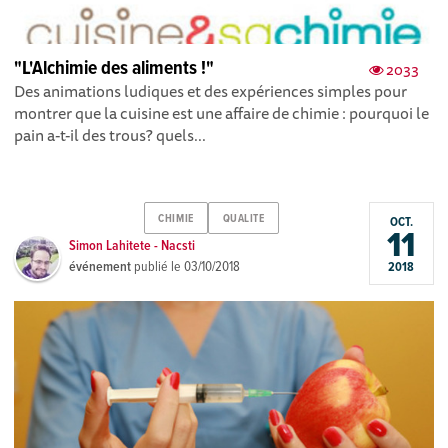
"L'Alchimie des aliments !"
2033
Des animations ludiques et des expériences simples pour
montrer que la cuisine est une affaire de chimie : pourquoi le
pain a-t-il des trous? quels...
CHIMIE
QUALITE
OCT.
11
Simon Lahitete - Nacsti
événement
publié le
03/10/2018
2018