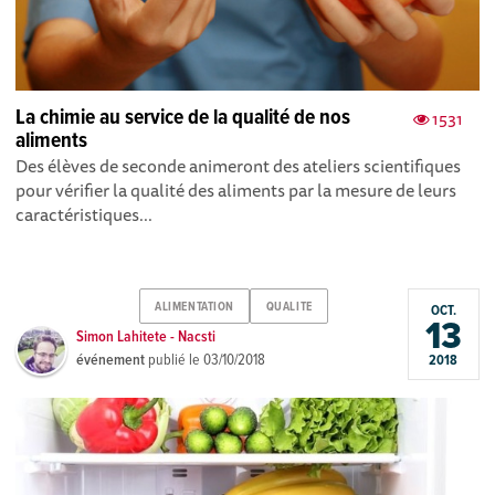
La chimie au service de la qualité de nos
1531
aliments
Des élèves de seconde animeront des ateliers scientifiques
pour vérifier la qualité des aliments par la mesure de leurs
caractéristiques...
ALIMENTATION
QUALITE
OCT.
13
Simon Lahitete - Nacsti
événement
publié le
03/10/2018
2018